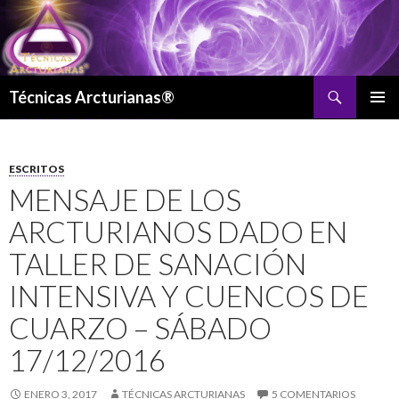
Buscar
Técnicas Arcturianas®
SALTAR
MENÚ
AL
PRINCI
CONTENIDO
ESCRITOS
MENSAJE DE LOS
ARCTURIANOS DADO EN
TALLER DE SANACIÓN
INTENSIVA Y CUENCOS DE
CUARZO – SÁBADO
17/12/2016
ENERO 3, 2017
TÉCNICAS ARCTURIANAS
5 COMENTARIOS