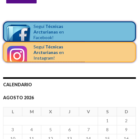
Seguí
Técnicas
Arcturianas
en
Facebook!
Seguí
Técnicas
Arcturianas
en
Instagram!
CALENDARIO
AGOSTO 2026
L
M
X
J
V
S
D
1
2
3
4
5
6
7
8
9
10
11
12
13
14
15
16