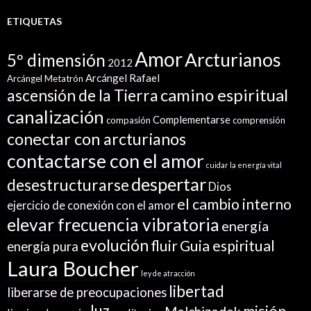
ETIQUETAS
Amor
Arcturianos
5º dimensión
2012
Arcángel Rafael
Arcángel Metatrón
camino espiritual
ascensión de la Tierra
canalización
Complementarse
compasión
comprensión
conectar con arcturianos
contactarse con el amor
cuidar la energía vital
despertar
desestructurarse
Dios
el cambio interno
ejercicio de conexión con el amor
elevar frecuencia vibratoria
energía
evolución
fluir
Guia espiritual
energía pura
Laura Boucher
ley de atracción
libertad
liberarse de preocupaciones
luz