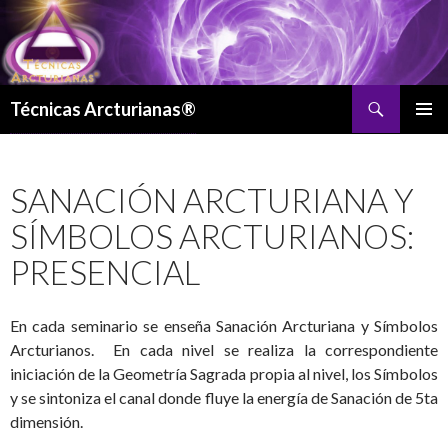
Buscar
Técnicas Arcturianas®
SALTAR
MENÚ
AL
PRINCI
CONTENIDO
SANACIÓN ARCTURIANA Y
SÍMBOLOS ARCTURIANOS:
PRESENCIAL
En cada seminario se enseña Sanación Arcturiana y Símbolos
Arcturianos. En cada nivel se realiza la correspondiente
iniciación de la Geometría Sagrada propia al nivel, los Símbolos
y se sintoniza el canal donde fluye la energía de Sanación de 5ta
dimensión.