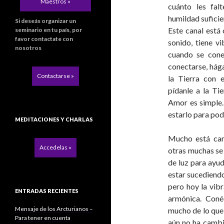
Maestros »
cuánto les fal
humildad suficie
Si deseás organizar un
Este canal está 
seminario en tu país, por
favor contactate con
sonido, tiene v
nosotros
cuando se conec
conectarse, hág
Contactarse »
la Tierra con e
pídanle a la Tie
Amor es simple.
estarlo para pode
MEDITACIONES Y CHARLAS
Mucho está cam
Accedelas »
otras muchas se
de luz para ayud
estar sucediendo
pero hoy la vibr
ENTRADAS RECIENTES
armónica. Coné
Mensaje de los Arcturianos –
mucho de lo que 
Para tener en cuenta
aún no ha cambi