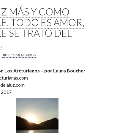
EZ MÁS Y COMO
E, TODO ES AMOR,
E SE TRATÓ DEL
…
2 COMENTARIOS
on Los Arcturianos – por Laura Boucher
cturianas.com
delaluz.com
e 2017