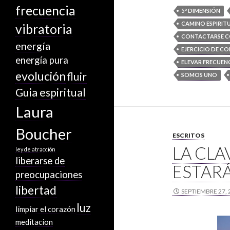
frecuencia
5º DIMENSIÓN
CAMINO ESPIRIT
vibratoria
CONTACTARSE C
energía
EJERCICIO DE C
energía pura
ELEVAR FRECUEN
evolución
fluir
SOMOS UNO
Guia espiritual
Laura
Boucher
ESCRITOS
LA CLA
ley de atracción
liberarse de
ESTAR
preocupaciones
libertad
SEPTIEMBRE 27, 
luz
limpiar el corazón
meditacion