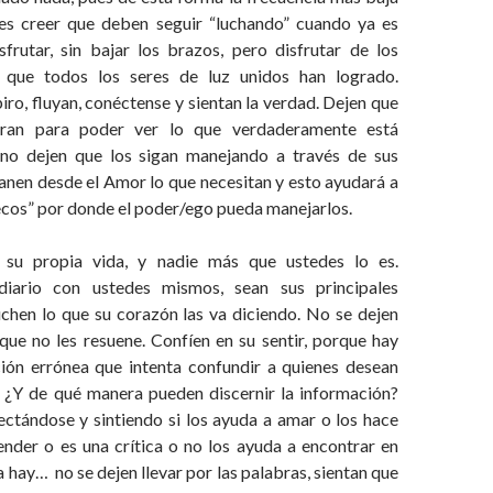
les creer que deben seguir “luchando” cuando ya es
rutar, sin bajar los brazos, pero disfrutar de los
 que todos los seres de luz unidos han logrado.
ro, fluyan, conéctense y sientan la verdad. Dejen que
bran para poder ver lo que verdaderamente está
 no dejen que los sigan manejando a través de sus
sanen desde el Amor lo que necesitan y esto ayudará a
ecos” por donde el poder/ego pueda manejarlos.
su propia vida, y nadie más que ustedes lo es.
iario con ustedes mismos, sean sus principales
uchen lo que su corazón las va diciendo. No se dejen
que no les resuene. Confíen en su sentir, porque hay
ón errónea que intenta confundir a quienes desean
r. ¿Y de qué manera pueden discernir la información?
ectándose y sintiendo si los ayuda a amar o los hace
nder o es una crítica o no los ayuda a encontrar en
a hay… no se dejen llevar por las palabras, sientan que