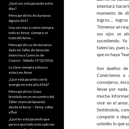
¿Qué nos está pasando estos
intentará hacer
días?
momento de disf
Mensaje de los Arcturianos
logros… logros
Agosto 2017
Tómense un respi
Una vez más y como siempre,
todo es Amor, siempre se
sus ojos se a
trató del Amor…
sucediendo. Ya
Mensaje de Los Arcturianos
falencias, pues 
dado en Taller de Sanación
que no haya “hu
intensiva y Cuencos de
Cuarzo – Sábado 17/12/2016
La clave siempre estuvo y
Son dueños de 
estará en Amar
Conéctense a d
¿Qué está pasando con la
consejeros, esc
energía en este año 2016?
llevar por nada 
Mensaje de los Guías
mucha informaci
brindado en un encuentro del
Taller vivencial Sanando
vivir en el amo
desde el Amor – Tema: soltar
Sintiéndola, con
y fluir
competir o depe
¿Qué les está pasando que
ustedes lo que y
parece que todo está cada vez