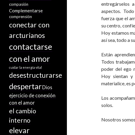
entregárselos 
compasión
Complementarse
aspectos. Todo
comprensión
fuerza que el a
conectar con
su centro, confíe
Hoy estamos más
arcturianos
así sea, todo a 
contactarse
Están aprendie
con el amor
Todos trabajamo
cuidar la energía vital
poder del ego 
desestructurarse
Hoy sientan y 
materialice, es 
despertar
Dios
ejercicio de conexión
Los acompañamos
con el amor
solos.
el cambio
interno
Nosotros somos
elevar