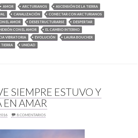
AMOR
ARCTURIANOS
ASCENSIÓN DE LA TIERRA
UAL
CANALIZACIÓN
CONECTAR CON ARCTURIANOS
ON EL AMOR
DESESTRUCTURARSE
DESPERTAR
ONEXIÓN CON EL AMOR
EL CAMBIO INTERNO
CIA VIBRATORIA
EVOLUCIÓN
LAURA BOUCHER
TIERRA
UNIDAD
VE SIEMPRE ESTUVO Y
Á EN AMAR
2016
8 COMENTARIOS