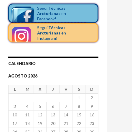
Seguí
Técnicas
Arcturianas
en
Facebook!
Seguí
Técnicas
Arcturianas
en
Instagram!
CALENDARIO
AGOSTO 2026
L
M
X
J
V
S
D
1
2
3
4
5
6
7
8
9
10
11
12
13
14
15
16
17
18
19
20
21
22
23
24
25
26
27
28
29
30