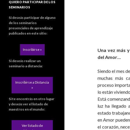
QUIERO PARTICIPAR DE LOS
SEMINARIOS
Si deseás participar de alguno
de los seminarios
presenciales de aprendizaje
publicados en este sitio:
Una vez más y
Inscribirse »
del Amor…
Si deseás realizar un
seminario a distancia:
Siendo el mes d
muchas más ca
Inscribirse a Distancia
proceso importa
»
lo están viviendo
Está comenzando
Si te encontrás en otro lugar
y deseás ver el listado de
luz ha llegado 
maestros en el mundo:
estado trabajand
en Amor pueden c
Ver listado de
el corazón, nec