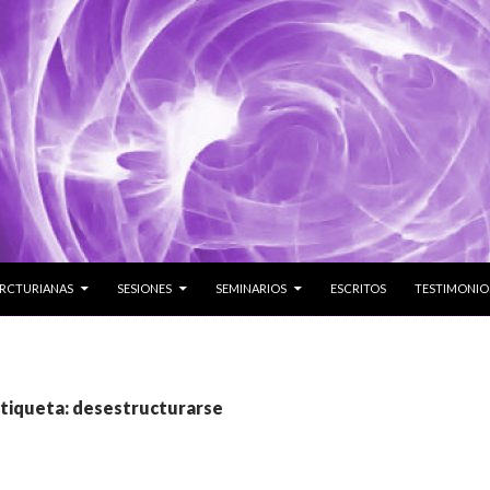
 CONTENIDO
ARCTURIANAS
SESIONES
SEMINARIOS
ESCRITOS
TESTIMONIO
etiqueta: desestructurarse