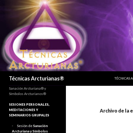
SALTAR AL
Buscar
Técnicas Arcturianas®
TÉCNICAS 
Sanación Arcturiana® y
Símbolos Arcturianos®
SESIONES PERSONALES,
MEDITACIONES Y
Archivo de la 
SEMINARIOS GRUPALES
Sesión de
Sanación
Arcturiana y Símbolos