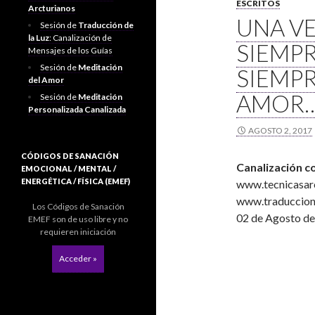
ESCRITOS
Arcturianos
UNA V
Sesión de
Traducción de
la Luz
: Canalización de
SIEMPR
Mensajes de los Guías
Sesión de
Meditación
SIEMPR
del Amor
AMOR
Sesión de
Meditación
Personalizada Canalizada
AGOSTO 2, 2017
CÓDIGOS DE SANACIÓN
Canalización c
EMOCIONAL / MENTAL /
ENERGÉTICA / FÍSICA (EMEF)
www.tecnicasar
www.traduccion
Los Códigos de Sanación
02 de Agosto d
EMEF son de uso libre y no
requieren iniciación
Acceder »