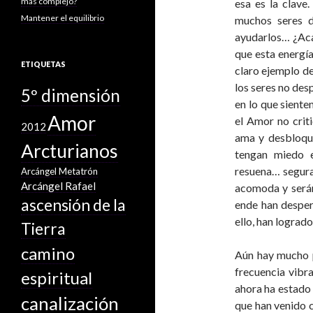
más complejo?
esa es la clave
Mantener el equilibrio
muchos seres d
ayudarlos… ¿Aca
que esta energía
ETIQUETAS
claro ejemplo d
los seres no desp
5º dimensión
en lo que siente
Amor
el Amor no criti
2012
ama y desbloque
Arcturianos
tengan miedo 
resuena… segura
Arcángel Metatrón
Arcángel Rafael
acomoda y serán
ascensión de la
ende han desper
ello, han lograd
Tierra
camino
Aún hay mucho p
frecuencia vibr
espiritual
ahora ha estado 
canalización
que han venido c