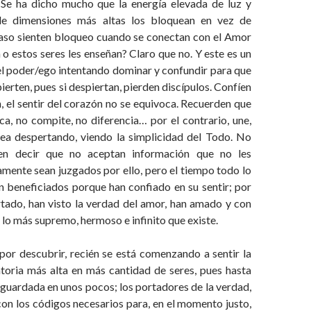
. Se ha dicho mucho que la energía elevada de luz y
e dimensiones más altas los bloquean en vez de
so sienten bloqueo cuando se conectan con el Amor
 o estos seres les enseñan? Claro que no. Y este es un
el poder/ego intentando dominar y confundir para que
ierten, pues si despiertan, pierden discípulos. Confíen
n, el sentir del corazón no se equivoca. Recuerden que
ca, no compite, no diferencia… por el contrario, une,
a despertando, viendo la simplicidad del Todo. No
en decir que no aceptan información que no les
mente sean juzgados por ello, pero el tiempo todo lo
 beneficiados porque han confiado en su sentir; por
tado, han visto la verdad del amor, han amado y con
o lo más supremo, hermoso e infinito que existe.
or descubrir, recién se está comenzando a sentir la
atoria más alta en más cantidad de seres, pues hasta
guardada en unos pocos; los portadores de la verdad,
on los códigos necesarios para, en el momento justo,