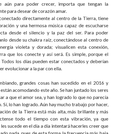
te aún para poder crecer, importa que tengan la
nte para desear de corazón amar.
conectado directamente al centro de la Tierra, tiene
ibración y una hermosa música capaz de escucharse
ta desde el silencio y la paz del ser. Para poder
anlo desde su chakra raíz, conectándose al centro de
nergía violeta y dorada; visualicen esta conexión,
rra que los conecte y así será. Es simple, porque el
 Todos los días pueden estar conectados y deberían
r evolucionar a la par con ella.
biando, grandes cosas han sucedido en el 2016 y
 están acomodando este año. Se han juntado los seres
ar a que el amor sea, y han logrado lo que no parecía
. Sí, lo han logrado. Aún hay mucho trabajo por hacer,
ación de la Tierra está más alta, más brillante y más
ctense todo el tiempo con esta vibración, ya que
les sucede en el día a día intentará hacerles creer que
ado nada, pues de esta forma la frecuencia más baja