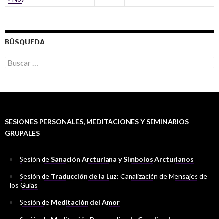
BÚSQUEDA
B
u
s
c
a
r
:
SESIONES PERSONALES, MEDITACIONES Y SEMINARIOS
GRUPALES
Sesión de
Sanación Arcturiana y Símbolos Arcturianos
Sesión de
Traducción de la Luz
: Canalización de Mensajes de
los Guías
Sesión de
Meditación del Amor