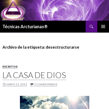
Buscar
Técnicas Arcturianas®
SALTAR
MENÚ
AL
PRINCI
CONTENIDO
Archivo de la etiqueta: desestructurarse
ESCRITOS
LA CASA DE DIOS
MAYO 21, 2011
2 COMENTARIOS