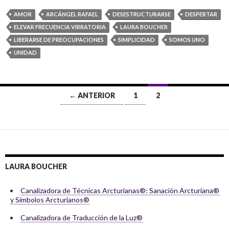
AMOR
ARCÁNGEL RAFAEL
DESESTRUCTURARSE
DESPERTAR
ELEVAR FRECUENCIA VIBRATORIA
LAURA BOUCHER
LIBERARSE DE PREOCUPACIONES
SIMPLICIDAD
SOMOS UNO
UNIDAD
← ANTERIOR
1
2
Ir
a
las
entradas
LAURA BOUCHER
Canalizadora de Técnicas Arcturianas®: Sanación Arcturiana®
y Símbolos Arcturianos®
Canalizadora de Traducción de la Luz®