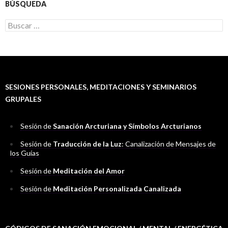
BÚSQUEDA
B
u
s
c
a
r
:
SESIONES PERSONALES, MEDITACIONES Y SEMINARIOS
GRUPALES
Sesión de
Sanación Arcturiana y Símbolos Arcturianos
Sesión de
Traducción de la Luz
: Canalización de Mensajes de
los Guías
Sesión de
Meditación del Amor
Sesión de
Meditación Personalizada Canalizada