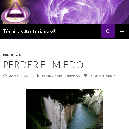
Buscar
Técnicas Arcturianas®
SALTAR
MENÚ
AL
PRINCI
CONTENIDO
ESCRITOS
PERDER EL MIEDO
MAYO 21, 2011
TÉCNICAS ARCTURIANAS
2 COMENTARIOS