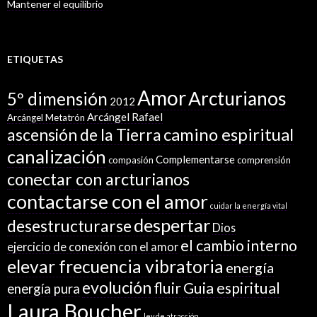
Mantener el equilibrio
ETIQUETAS
Amor
Arcturianos
5º dimensión
2012
Arcángel Rafael
Arcángel Metatrón
camino espiritual
ascensión de la Tierra
canalización
Complementarse
compasión
comprensión
conectar con arcturianos
contactarse con el amor
cuidar la energía vital
despertar
desestructurarse
Dios
el cambio interno
ejercicio de conexión con el amor
elevar frecuencia vibratoria
energía
evolución
fluir
Guia espiritual
energía pura
Laura Boucher
ley de atracción