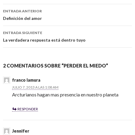
ENTRADA ANTERIOR
Navegación
Definición del amor
de
ENTRADA SIGUIENTE
entradas
La verdadera respuesta está dentro tuyo
2 COMENTARIOS SOBRE “PERDER EL MIEDO”
franco lamura
JULIO 7, 2013 A LAS 1:08 AM
Arcturianos hagan mas presencia en nuestro planeta
RESPONDER
Jennifer