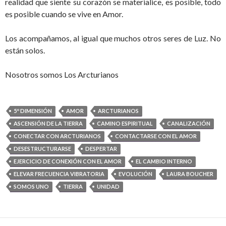
realidad que siente su corazón se materialice, es posible, todo
es posible cuando se vive en Amor.
Los acompañamos, al igual que muchos otros seres de Luz. No
están solos.
Nosotros somos Los Arcturianos
5º DIMENSIÓN
AMOR
ARCTURIANOS
ASCENSIÓN DE LA TIERRA
CAMINO ESPIRITUAL
CANALIZACIÓN
CONECTAR CON ARCTURIANOS
CONTACTARSE CON EL AMOR
DESESTRUCTURARSE
DESPERTAR
EJERCICIO DE CONEXIÓN CON EL AMOR
EL CAMBIO INTERNO
ELEVAR FRECUENCIA VIBRATORIA
EVOLUCIÓN
LAURA BOUCHER
SOMOS UNO
TIERRA
UNIDAD