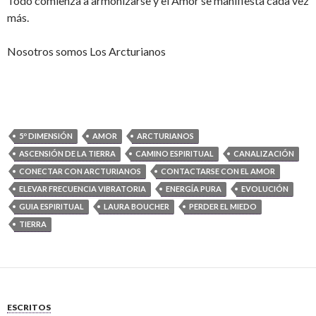
Todo comienza a armonizarse y el Amor se manifiesta cada vez
más.
Nosotros somos Los Arcturianos
5º DIMENSIÓN
AMOR
ARCTURIANOS
ASCENSIÓN DE LA TIERRA
CAMINO ESPIRITUAL
CANALIZACIÓN
CONECTAR CON ARCTURIANOS
CONTACTARSE CON EL AMOR
ELEVAR FRECUENCIA VIBRATORIA
ENERGÍA PURA
EVOLUCIÓN
GUIA ESPIRITUAL
LAURA BOUCHER
PERDER EL MIEDO
TIERRA
ESCRITOS