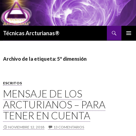
Buscar
Técnicas Arcturianas®
SALTAR
MENÚ
AL
PRINCI
CONTENIDO
Archivo de la etiqueta: 5º dimensión
ESCRITOS
MENSAJE DE LOS
ARCTURIANOS – PARA
TENER EN CUENTA
NOVIEMBRE 12, 2018
13 COMENTARIOS