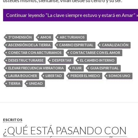
ustedes mismos, siéntanse, vivan desde su centro y su ser.
Continuar leyendo “La clave siempre estuvo y estará en Amar” 
5º DIMENSIÓN
AMOR
ARCTURIANOS
ASCENSIÓN DE LA TIERRA
CAMINO ESPIRITUAL
CANALIZACIÓN
CONECTAR CON ARCTURIANOS
CONTACTARSE CON EL AMOR
DESESTRUCTURARSE
DESPERTAR
EL CAMBIO INTERNO
ELEVAR FRECUENCIA VIBRATORIA
FLUIR
GUIA ESPIRITUAL
LAURA BOUCHER
LIBERTAD
PERDER EL MIEDO
SOMOS UNO
TIERRA
UNIDAD
ESCRITOS
¿QUÉ ESTÁ PASANDO CON