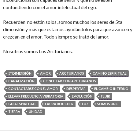
confundiendo con el amor intelectual del ego.
Recuerden, no están solos, somos muchos los seres de 5ta
dimensión y más que estamos ayudándolos para que avancen y
crezcan en el amor. Todo siempre se trató del amor.
Nosotros somos Los Arcturianos.
5º DIMENSIÓN
AMOR
ARCTURIANOS
CAMINO ESPIRITUAL
CANALIZACIÓN
CONECTAR CON ARCTURIANOS
CONTACTARSE CON EL AMOR
DESPERTAR
EL CAMBIO INTERNO
ELEVAR FRECUENCIA VIBRATORIA
EVOLUCIÓN
FLUIR
GUIA ESPIRITUAL
LAURA BOUCHER
LUZ
SOMOS UNO
TIERRA
UNIDAD