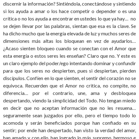
discernir la información? Sintiéndola, conectándose y sintiendo
si los ayuda a amar o los hace competir o depender o es una
crítica o no los ayuda a encontrar en ustedes lo que ya hay… no
se dejen llevar por las palabras, sientan que esa es la clave. Se
ha dicho mucho que la energía elevada de luz y muchos seres de
dimensiones más altas los bloquean en vez de ayudarlos…
¿Acaso sienten bloqueo cuando se conectan con el Amor que
esta energía o estos seres les enseñan? Claro que no. Y este es
un claro ejemplo del poder/ego intentando dominar y confundir
para que los seres no despierten, pues si despiertan, pierden
discípulos. Confíen en lo que sienten, el sentir del corazón no se
equivoca. Recuerden que el Amor no critica, no compite, no
diferencia… por el contrario, une, ama y desbloquea
despertando, viendo la simplicidad del Todo. No tengan miedo
en decir que no aceptan información que no les resuena…
seguramente sean juzgados por ello, pero el tiempo todo lo
acomoda y serán beneficiados porque han confiado en su
sentir; por ende han despertado, han visto la verdad del amor,
han amado y con ello, han logrado lo más supremo, hermoso e