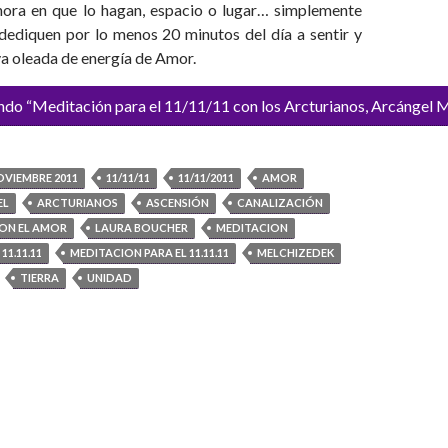
 hora en que lo hagan, espacio o lugar… simplemente
dediquen por lo menos 20 minutos del día a sentir y
va oleada de energía de Amor.
ndo “Meditación para el 11/11/11 con los Arcturianos, Arcángel 
OVIEMBRE 2011
11/11/11
11/11/2011
AMOR
EL
ARCTURIANOS
ASCENSIÓN
CANALIZACIÓN
ON EL AMOR
LAURA BOUCHER
MEDITACION
11.11.11
MEDITACION PARA EL 11.11.11
MELCHIZEDEK
TIERRA
UNIDAD