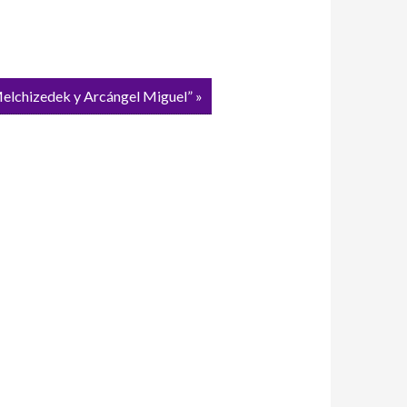
Melchizedek y Arcángel Miguel” »