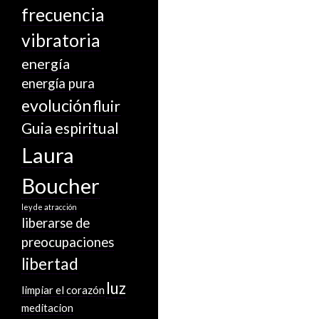
frecuencia
vibratoria
energía
energía pura
evolución
fluir
Guia espiritual
Laura
Boucher
ley de atracción
liberarse de
preocupaciones
libertad
luz
limpiar el corazón
meditacion