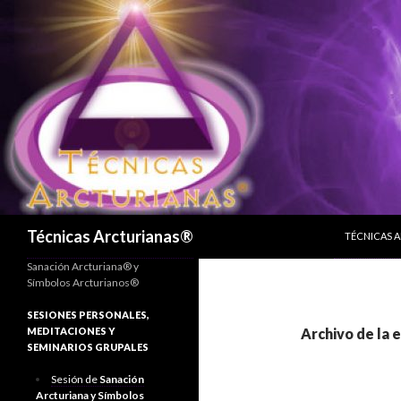
SALTAR AL
Buscar
Técnicas Arcturianas®
TÉCNICAS 
Sanación Arcturiana® y
Símbolos Arcturianos®
SESIONES PERSONALES,
MEDITACIONES Y
Archivo de la 
SEMINARIOS GRUPALES
Sesión de
Sanación
Arcturiana y Símbolos