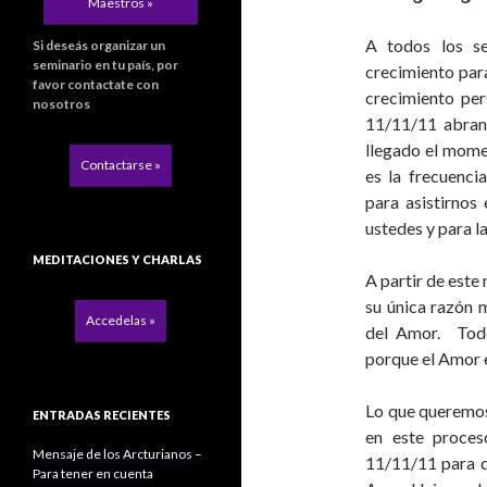
Maestros »
A todos los s
Si deseás organizar un
seminario en tu país, por
crecimiento par
favor contactate con
crecimiento per
nosotros
11/11/11 abran
llegado el momen
Contactarse »
es la frecuenci
para asistirno
ustedes y para la
MEDITACIONES Y CHARLAS
A partir de est
su única razón 
Accedelas »
del Amor. Tod
porque el Amor es
Lo que queremos
ENTRADAS RECIENTES
en este proces
Mensaje de los Arcturianos –
11/11/11 para qu
Para tener en cuenta