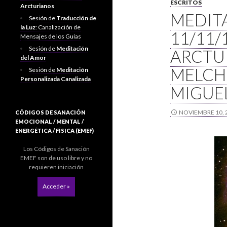
ESCRITOS
Arcturianos
MEDITA
Sesión de
Traducción de
la Luz
: Canalización de
11/11/
Mensajes de los Guías
Sesión de
Meditación
ARCTU
del Amor
MELCH
Sesión de
Meditación
Personalizada Canalizada
MIGUE
NOVIEMBRE 10, 
CÓDIGOS DE SANACIÓN
EMOCIONAL / MENTAL /
ENERGÉTICA / FÍSICA (EMEF)
Los Códigos de Sanación
EMEF son de uso libre y no
requieren iniciación
Acceder »