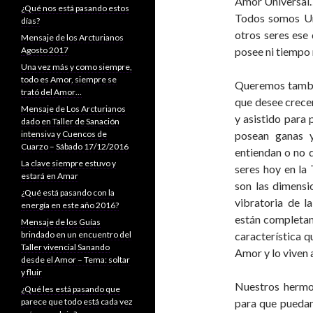
Amor Universal
¿Qué nos está pasando estos
Todos somos Un
días?
otros seres ese 
Mensaje de los Arcturianos
Agosto 2017
posee ni tiempo 
Una vez más y como siempre,
todo es Amor, siempre se
Queremos tambié
trató del Amor…
que desee crece
Mensaje de Los Arcturianos
y asistido para 
dado en Taller de Sanación
intensiva y Cuencos de
posean ganas y
Cuarzo – Sábado 17/12/2016
entiendan o no 
La clave siempre estuvo y
seres hoy en la
estará en Amar
son las dimensi
¿Qué está pasando con la
vibratoria de l
energía en este año 2016?
están completam
Mensaje de los Guías
brindado en un encuentro del
característica 
Taller vivencial Sanando
Amor y lo viven a
desde el Amor – Tema: soltar
y fluir
Nuestros hermos
¿Qué les está pasando que
parece que todo está cada vez
para que puedan