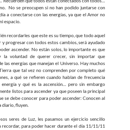
… Recuerden que todos están conectados con todos…
o. No se preocupen si no han podido juntarse con
día a conectarse con las energías, ya que el Amor no
ni espacio.
n recordarles que este es su tiempo, que todo aquel
r y progresar con todos estos cambios, será ayudado
poder ascender. No están solos, lo importante es que
 la voluntad de querer crecer, sin importar que
de las energías que manejan el Universo. Hay muchos
 Tierra que tal vez no comprenden por completo qué
ones, a qué se refieren cuando hablan de frecuencia
a energía y qué es la ascensión… pero sin embargo
ente listos para ascender ya que poseen la principal
que se debe conocer para poder ascender: Conocen al
 diario, fluyen.
os seres de Luz, les pasamos un ejercicio sencillo
 recordar, para poder hacer durante el día 11/11/11