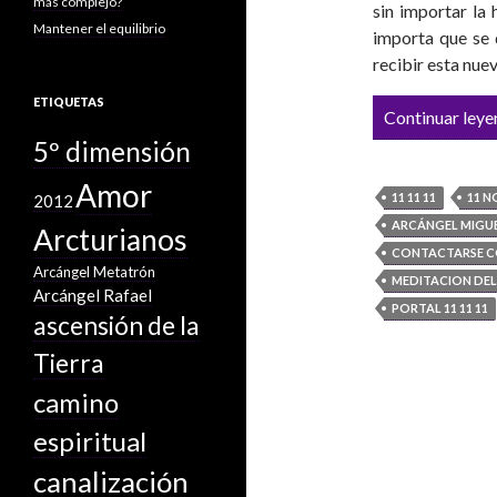
más complejo?
sin importar la
Mantener el equilibrio
importa que se 
recibir esta nue
ETIQUETAS
Continuar leye
5º dimensión
Amor
11 11 11
11 N
2012
ARCÁNGEL MIGU
Arcturianos
CONTACTARSE C
Arcángel Metatrón
MEDITACION DEL 
Arcángel Rafael
PORTAL 11 11 11
ascensión de la
Tierra
camino
espiritual
canalización