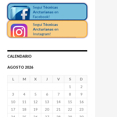
Seguí
Técnicas
Arcturianas
en
Facebook!
Seguí
Técnicas
Arcturianas
en
Instagram!
CALENDARIO
AGOSTO 2026
L
M
X
J
V
S
D
1
2
3
4
5
6
7
8
9
10
11
12
13
14
15
16
17
18
19
20
21
22
23
24
25
26
27
28
29
30