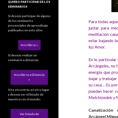
QUIERO PARTICIPAR DE LOS
SEMINARIOS
Si deseás participar de alguno
de los seminarios
Para todas aque
presenciales de aprendizaje
juntar para med
publicados en este sitio:
meditación cana
estar bajando la
Inscribirse »
luz Amor.
Si deseás realizar un
En lo particular
seminario a distancia:
Arcángeles, no h
energía que pro
Inscribirse a Distancia
bajar y trabajar
»
su casa… Es por
Si te encontrás en otro lugar
puedan hacer co
y deseás ver el listado de
Melchizedek y M
maestros en el mundo:
Canalización
Ver listado de
Arcángel Migu