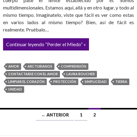
cuerpo pase el límite establecido por él. Somos
multidimensionales. Estamos aquí, allá y en otro lugar, y todo al
mismo tiempo. Imagínatelo, viste que fácil es ver como estas
en varios lados al mismo tiempo? Bien, así de fácil es
realmente. Pruébalo…
Continuar leyendo “Perder el Miedo” »
AMOR
ARCTURIANOS
COMPRENSIÓN
CONTACTARSE CON EL AMOR
LAURA BOUCHER
LIMPIAR EL CORAZÓN
PROTECCIÓN
SIMPLICIDAD
TIERRA
UNIDAD
← ANTERIOR
1
2
Ir
a