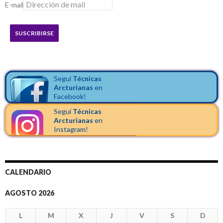
E-mail
SUSCRIBIRSE
Seguí
Técnicas
Arcturianas
en
Facebook!
Seguí
Técnicas
Arcturianas
en
Instagram!
CALENDARIO
AGOSTO 2026
L
M
X
J
V
S
D