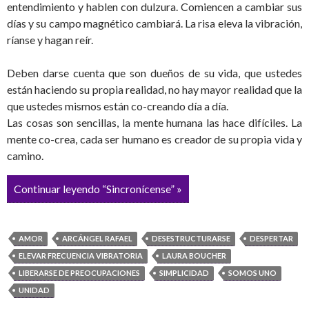
entendimiento y hablen con dulzura. Comiencen a cambiar sus
días y su campo magnético cambiará. La risa eleva la vibración,
ríanse y hagan reír.
Deben darse cuenta que son dueños de su vida, que ustedes
están haciendo su propia realidad, no hay mayor realidad que la
que ustedes mismos están co-creando día a día.
Las cosas son sencillas, la mente humana las hace difíciles. La
mente co-crea, cada ser humano es creador de su propia vida y
camino.
Continuar leyendo “Sincronícense” »
AMOR
ARCÁNGEL RAFAEL
DESESTRUCTURARSE
DESPERTAR
ELEVAR FRECUENCIA VIBRATORIA
LAURA BOUCHER
LIBERARSE DE PREOCUPACIONES
SIMPLICIDAD
SOMOS UNO
UNIDAD