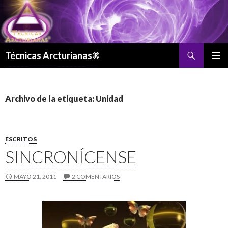
Buscar
Técnicas Arcturianas®
SALTAR
MENÚ
AL
PRINCI
CONTENIDO
Archivo de la etiqueta: Unidad
ESCRITOS
SINCRONÍCENSE
MAYO 21, 2011
2 COMENTARIOS