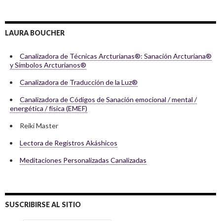
las
entradas
LAURA BOUCHER
Canalizadora de Técnicas Arcturianas®: Sanación Arcturiana®
y Símbolos Arcturianos®
Canalizadora de Traducción de la Luz®
Canalizadora de Códigos de Sanación emocional / mental /
energética / física (EMEF)
Reiki Master
Lectora de Registros Akáshicos
Meditaciones Personalizadas Canalizadas
SUSCRIBIRSE AL SITIO