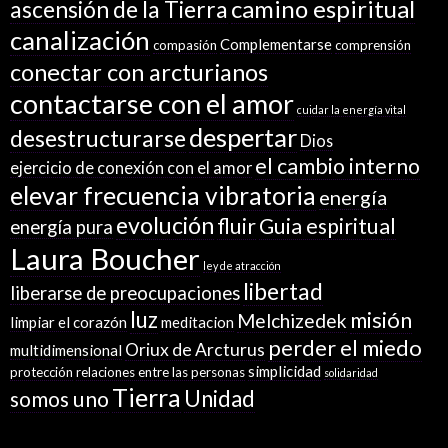
camino espiritual
ascensión de la Tierra
canalización
Complementarse
compasión
comprensión
conectar con arcturianos
contactarse con el amor
cuidar la energía vital
despertar
desestructurarse
Dios
el cambio interno
ejercicio de conexión con el amor
elevar frecuencia vibratoria
energía
evolución
fluir
Guia espiritual
energía pura
Laura Boucher
ley de atracción
libertad
liberarse de preocupaciones
luz
misión
Melchizedek
limpiar el corazón
meditacion
perder el miedo
Oriux de Arcturus
multidimensional
simplicidad
protección
relaciones entre las personas
solidaridad
Tierra
Unidad
somos uno