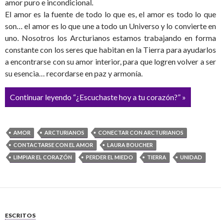
amor puro e incondicional.
El amor es la fuente de todo lo que es, el amor es todo lo que
son… el amor es lo que une a todo un Universo y lo convierte en
uno. Nosotros los Arcturianos estamos trabajando en forma
constante con los seres que habitan en la Tierra para ayudarlos
a encontrarse con su amor interior, para que logren volver a ser
su esencia… recordarse en paz y armonía.
Continuar leyendo “¿Escuchaste hoy a tu corazón?” »
AMOR
ARCTURIANOS
CONECTAR CON ARCTURIANOS
CONTACTARSE CON EL AMOR
LAURA BOUCHER
LIMPIAR EL CORAZÓN
PERDER EL MIEDO
TIERRA
UNIDAD
ESCRITOS