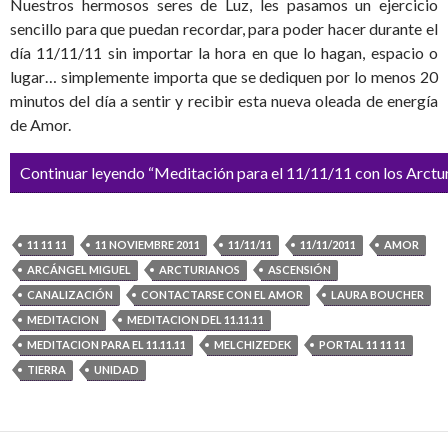
Nuestros hermosos seres de Luz, les pasamos un ejercicio
sencillo para que puedan recordar, para poder hacer durante el
día 11/11/11 sin importar la hora en que lo hagan, espacio o
lugar… simplemente importa que se dediquen por lo menos 20
minutos del día a sentir y recibir esta nueva oleada de energía
de Amor.
Continuar leyendo “Meditación para el 11/11/11 con los Arctu
11 11 11
11 NOVIEMBRE 2011
11/11/11
11/11/2011
AMOR
ARCÁNGEL MIGUEL
ARCTURIANOS
ASCENSIÓN
CANALIZACIÓN
CONTACTARSE CON EL AMOR
LAURA BOUCHER
MEDITACION
MEDITACION DEL 11.11.11
MEDITACION PARA EL 11.11.11
MELCHIZEDEK
PORTAL 11 11 11
TIERRA
UNIDAD