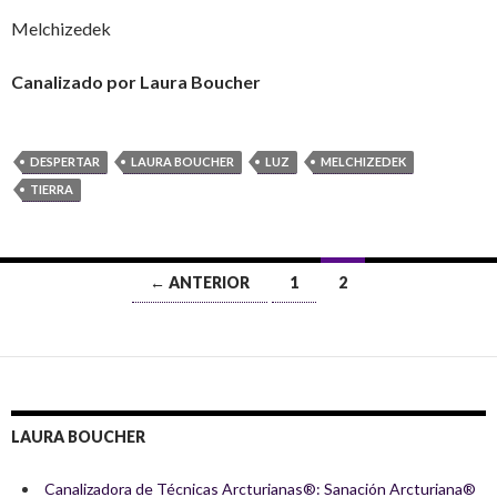
Melchizedek
Canalizado por Laura Boucher
DESPERTAR
LAURA BOUCHER
LUZ
MELCHIZEDEK
TIERRA
← ANTERIOR
1
2
Ir
a
las
entradas
LAURA BOUCHER
Canalizadora de Técnicas Arcturianas®: Sanación Arcturiana®