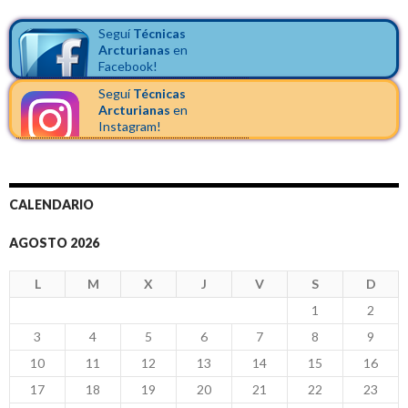
Seguí
Técnicas
Arcturianas
en
Facebook!
Seguí
Técnicas
Arcturianas
en
Instagram!
CALENDARIO
AGOSTO 2026
L
M
X
J
V
S
D
1
2
3
4
5
6
7
8
9
10
11
12
13
14
15
16
17
18
19
20
21
22
23