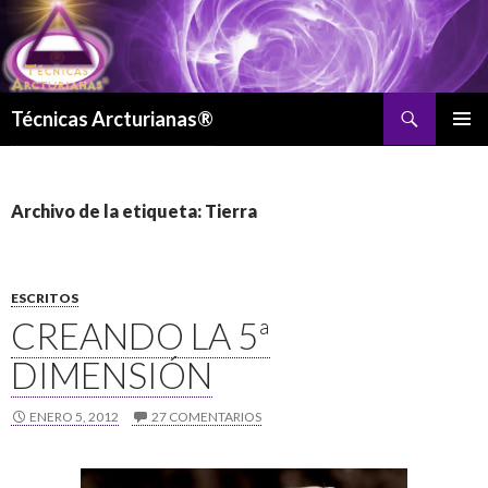
Buscar
Técnicas Arcturianas®
SALTAR
MENÚ
AL
PRINCI
CONTENIDO
Archivo de la etiqueta: Tierra
ESCRITOS
CREANDO LA 5ª
DIMENSIÓN
ENERO 5, 2012
27 COMENTARIOS