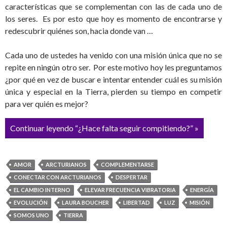
características que se complementan con las de cada uno de
los seres. Es por esto que hoy es momento de encontrarse y
redescubrir quiénes son, hacia donde van …
Cada uno de ustedes ha venido con una misión única que no se
repite en ningún otro ser. Por este motivo hoy les preguntamos
¿por qué en vez de buscar e intentar entender cuál es su misión
única y especial en la Tierra, pierden su tiempo en competir
para ver quién es mejor?
Continuar leyendo “¿Hace falta seguir compitiendo?” »
AMOR
ARCTURIANOS
COMPLEMENTARSE
CONECTAR CON ARCTURIANOS
DESPERTAR
EL CAMBIO INTERNO
ELEVAR FRECUENCIA VIBRATORIA
ENERGÍA
EVOLUCIÓN
LAURA BOUCHER
LIBERTAD
LUZ
MISIÓN
SOMOS UNO
TIERRA