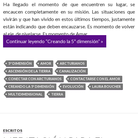
Ha llegado el momento de que encuentren su lugar, se
encaucen completamente en su misión. Las situaciones que
vivirán y que han vivido en estos últimos tiempos, justamente
están indicando que deben encauzarse. Es momento de volver
al eje, de nivelarse. Es momento de Amar.
Continuar leyendo “Creando la 5ª dimensión” »
5º DIMENSIÓN
AMOR
ARCTURIANOS
ASCENSIÓN DE LA TIERRA
CANALIZACIÓN
CONECTAR CON ARCTURIANOS
CONTACTARSE CON EL AMOR
CREANDO LA 5ª DIMENSIÓN
EVOLUCIÓN
LAURA BOUCHER
MULTIDIMENSIONAL
TIERRA
ESCRITOS